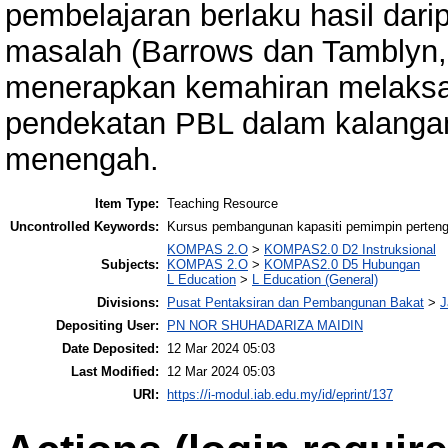
pembelajaran berlaku hasil da
masalah (Barrows dan Tamblyn, 1
menerapkan kemahiran melaksa
pendekatan PBL dalam kalanga
menengah.
Item Type:
Teaching Resource
Uncontrolled Keywords:
Kursus pembangunan kapasiti pemimpin perten
KOMPAS 2.O
>
KOMPAS2.0 D2 Instruksional
Subjects:
KOMPAS 2.O
>
KOMPAS2.0 D5 Hubungan
L Education
>
L Education (General)
Divisions:
Pusat Pentaksiran dan Pembangunan Bakat
>
J
Depositing User:
PN NOR SHUHADARIZA MAIDIN
Date Deposited:
12 Mar 2024 05:03
Last Modified:
12 Mar 2024 05:03
URI:
https://i-modul.iab.edu.my/id/eprint/137