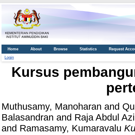
Home
About
Browse
Statistics
Request Acco
Login
Kursus pembangun
per
Muthusamy, Manoharan
and
Qu
Balasandran
and
Raja Abdul Azi
and
Ramasamy, Kumaravalu
Ku