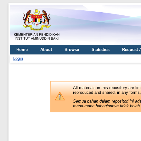
Home
About
Browse
Statistics
Request 
Login
All materials in this repository are li
reproduced and shared, in any forms, 
Semua bahan dalam repositori ini ad
mana-mana bahagiannya tidak boleh 