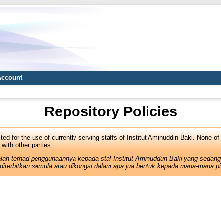
Account
Repository Policies
mited for the use of currently serving staffs of Institut Aminuddin Baki. None of
with other parties.
alah terhad penggunaannya kepada staf Institut Aminuddun Baki yang sedang
diterbitkan semula atau dikongsi dalam apa jua bentuk kepada mana-mana pi