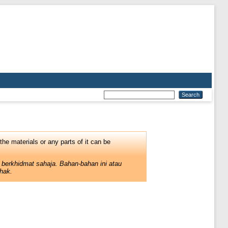
 the materials or any parts of it can be
 berkhidmat sahaja. Bahan-bahan ini atau
hak.